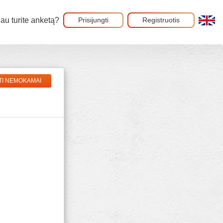
au turite anketą?
Prisijungti
Registruotis
TI NEMOKAMAI