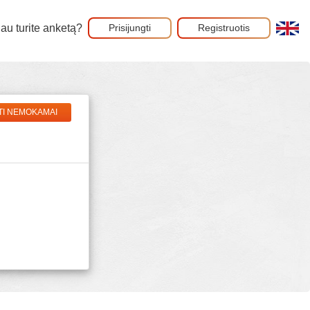
au turite anketą?
Prisijungti
Registruotis
TI NEMOKAMAI