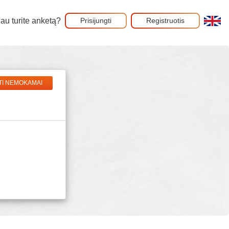
au turite anketą?
Prisijungti
Registruotis
TI NEMOKAMAI