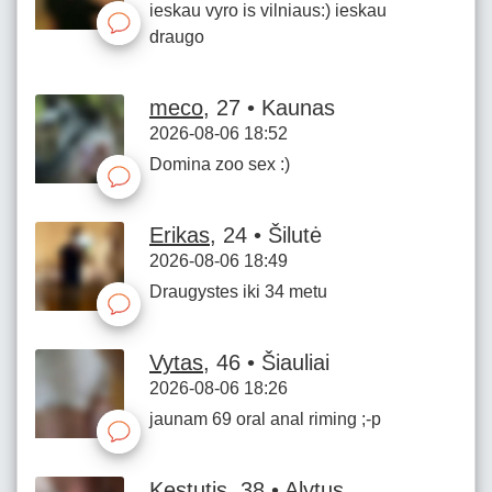
ieskau vyro is vilniaus:) ieskau
draugo
meco
, 27 • Kaunas
2026-08-06 18:52
Domina zoo sex :)
Erikas
, 24 • Šilutė
2026-08-06 18:49
Draugystes iki 34 metu
Vytas
, 46 • Šiauliai
2026-08-06 18:26
jaunam 69 oral anal riming ;-p
Kestutis
, 38 • Alytus