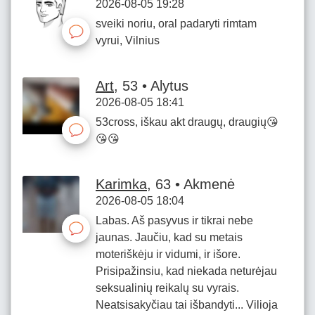
2026-08-05 19:28
sveiki noriu, oral padaryti rimtam
vyrui, Vilnius
Art
, 53 • Alytus
2026-08-05 18:41
53cross, iškau akt draugų, draugių😘
😘😘
Karimka
, 63 • Akmenė
2026-08-05 18:04
Labas. Aš pasyvus ir tikrai nebe
jaunas. Jaučiu, kad su metais
moteriškėju ir vidumi, ir išore.
Prisipažinsiu, kad niekada neturėjau
seksualinių reikalų su vyrais.
Neatsisakyčiau tai išbandyti... Vilioja