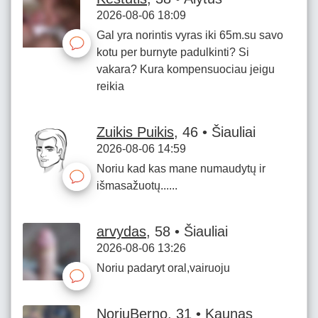
2026-08-06 18:09
Gal yra norintis vyras iki 65m.su savo
kotu per burnyte padulkinti? Si
vakara? Kura kompensuociau jeigu
reikia
Zuikis Puikis
, 46 • Šiauliai
2026-08-06 14:59
Noriu kad kas mane numaudytų ir
išmasažuotų......
arvydas
, 58 • Šiauliai
2026-08-06 13:26
Noriu padaryt oral,vairuoju
NoriuBerno
, 31 • Kaunas