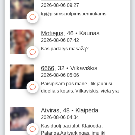
2026-08-06 09:27
tg@pisimsciulpimsberniukams
Motiejus
, 46 • Kaunas
2026-08-06 07:42
Kas padarys masažą?
6666
, 32 • Vilkaviškis
2026-08-06 05:06
Paisipisam pas mane , tik jauni su
dideliais kotais. Vilkaviskis, vieta yra
Atviras
, 48 • Klaipėda
2026-08-06 04:34
Kas duotj paciulpt, Klaioeda ,
Palanga.As tvarkingas, imu iki