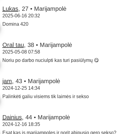
Lukas
, 27 • Marijampolė
2025-06-16 20:32
Domina 420
Oral tau
, 38 • Marijampolė
2025-05-08 07:58
Noriu po darbo nuciulpti kas turi pasiūlymų 😋
jam
, 43 • Marijampolė
2024-12-25 14:34
Palinkėti galiu visiems tik laimės ir sekso
Dainius
, 44 • Marijampolė
2024-12-16 18:35
Esat kas is marijampoles ir norit abipusio gero sekso?