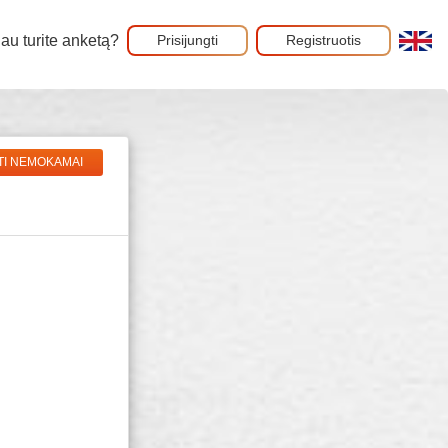
au turite anketą?
Prisijungti
Registruotis
TI NEMOKAMAI