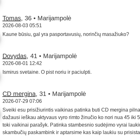
Tomas
, 36 • Marijampolė
2026-08-03 05:51
Kaune būsiu, gal yra pasportavusių, norinčių masažiuko?
Dovydas
, 41 • Marijampolė
2026-08-01 12:42
Ismirus svetaine. O pist noriu ir paciulpti.
CD mergina
, 31 • Marijampolė
2026-07-29 07:06
Sveiki esu prisižiurintis vaikinas patinka buti CD mergina pilnai
dažausi ieškau aktyvaus vyro rimto žinučio ko nori nua 45 iki 5
toki vaikinai parašyk. Patinka stambesnio sudėjimo vyrai laukiu
skambučių paskambink ir aptarsime kas kaip laukiu su prisist